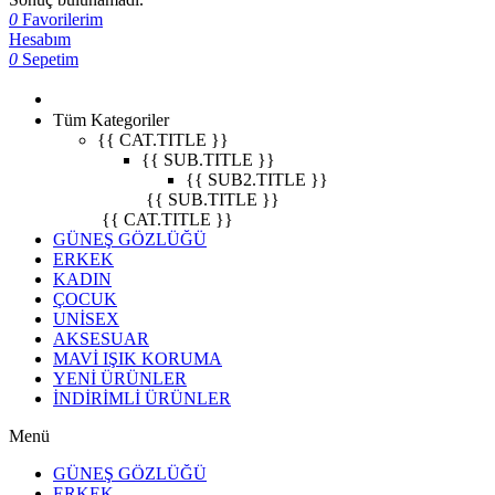
0
Favorilerim
Hesabım
0
Sepetim
Tüm Kategoriler
{{ CAT.TITLE }}
{{ SUB.TITLE }}
{{ SUB2.TITLE }}
{{ SUB.TITLE }}
{{ CAT.TITLE }}
GÜNEŞ GÖZLÜĞÜ
ERKEK
KADIN
ÇOCUK
UNİSEX
AKSESUAR
MAVİ IŞIK KORUMA
YENİ ÜRÜNLER
İNDİRİMLİ ÜRÜNLER
Menü
GÜNEŞ GÖZLÜĞÜ
ERKEK