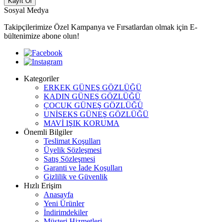
Kayıt Ol
Sosyal Medya
Takipçilerimize Özel Kampanya ve Fırsatlardan olmak için E-
bültenimize abone olun!
Kategoriler
ERKEK GÜNEŞ GÖZLÜĞÜ
KADIN GÜNEŞ GÖZLÜĞÜ
ÇOCUK GÜNEŞ GÖZLÜĞÜ
UNİSEKS GÜNEŞ GÖZLÜĞÜ
MAVİ IŞIK KORUMA
Önemli Bilgiler
Teslimat Koşulları
Üyelik Sözleşmesi
Satış Sözleşmesi
Garanti ve İade Koşulları
Gizlilik ve Güvenlik
Hızlı Erişim
Anasayfa
Yeni Ürünler
İndirimdekiler
Müşteri Hizmetleri