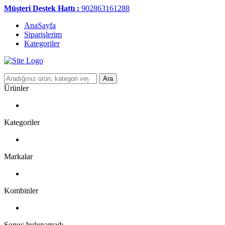
Müşteri Destek Hattı :
902863161288
AnaSayfa
Siparişlerim
Kategoriler
Ara
Ürünler
Kategoriler
Markalar
Kombinler
Sonuç bulunamadı.