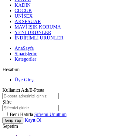
KADIN
ÇOCUK
UNİSEX
AKSESUAR
MAVİ IŞIK KORUMA
YENİ ÜRÜNLER
İNDİRİMLİ ÜRÜNLER
AnaSayfa
Siparişlerim
Kategoriler
Hesabım
Üye Girişi
Kullanıcı Adı/E-Posta
Şifre
Beni Hatırla
Şifremi Unuttum
Kayıt Ol
Giriş Yap
Sepetim