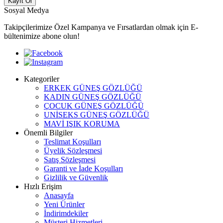
Kayıt Ol
Sosyal Medya
Takipçilerimize Özel Kampanya ve Fırsatlardan olmak için E-
bültenimize abone olun!
Kategoriler
ERKEK GÜNEŞ GÖZLÜĞÜ
KADIN GÜNEŞ GÖZLÜĞÜ
ÇOCUK GÜNEŞ GÖZLÜĞÜ
UNİSEKS GÜNEŞ GÖZLÜĞÜ
MAVİ IŞIK KORUMA
Önemli Bilgiler
Teslimat Koşulları
Üyelik Sözleşmesi
Satış Sözleşmesi
Garanti ve İade Koşulları
Gizlilik ve Güvenlik
Hızlı Erişim
Anasayfa
Yeni Ürünler
İndirimdekiler
Müşteri Hizmetleri