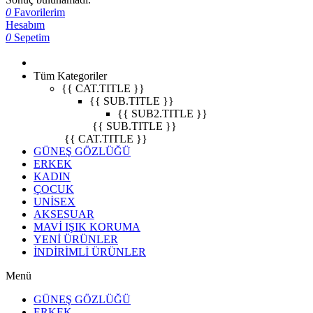
0
Favorilerim
Hesabım
0
Sepetim
Tüm Kategoriler
{{ CAT.TITLE }}
{{ SUB.TITLE }}
{{ SUB2.TITLE }}
{{ SUB.TITLE }}
{{ CAT.TITLE }}
GÜNEŞ GÖZLÜĞÜ
ERKEK
KADIN
ÇOCUK
UNİSEX
AKSESUAR
MAVİ IŞIK KORUMA
YENİ ÜRÜNLER
İNDİRİMLİ ÜRÜNLER
Menü
GÜNEŞ GÖZLÜĞÜ
ERKEK