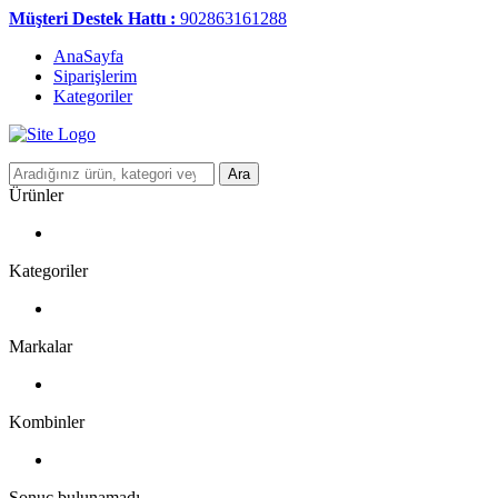
Müşteri Destek Hattı :
902863161288
AnaSayfa
Siparişlerim
Kategoriler
Ara
Ürünler
Kategoriler
Markalar
Kombinler
Sonuç bulunamadı.