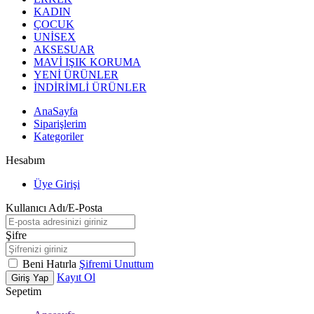
KADIN
ÇOCUK
UNİSEX
AKSESUAR
MAVİ IŞIK KORUMA
YENİ ÜRÜNLER
İNDİRİMLİ ÜRÜNLER
AnaSayfa
Siparişlerim
Kategoriler
Hesabım
Üye Girişi
Kullanıcı Adı/E-Posta
Şifre
Beni Hatırla
Şifremi Unuttum
Kayıt Ol
Giriş Yap
Sepetim