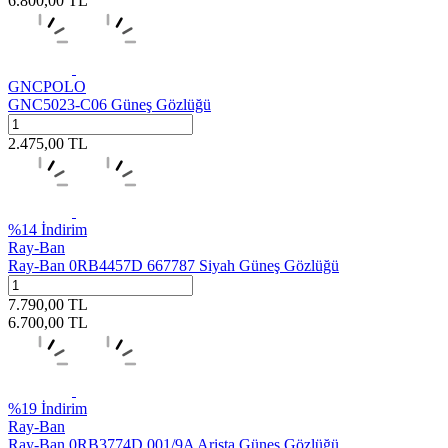
6.800,00
TL
GNCPOLO
GNC5023-C06 Güneş Gözlüğü
2.475,00
TL
%
14
İndirim
Ray-Ban
Ray-Ban 0RB4457D 667787 Siyah Güneş Gözlüğü
7.790,00
TL
6.700,00
TL
%
19
İndirim
Ray-Ban
Ray-Ban 0RB3774D 001/9A Arista Güneş Gözlüğü