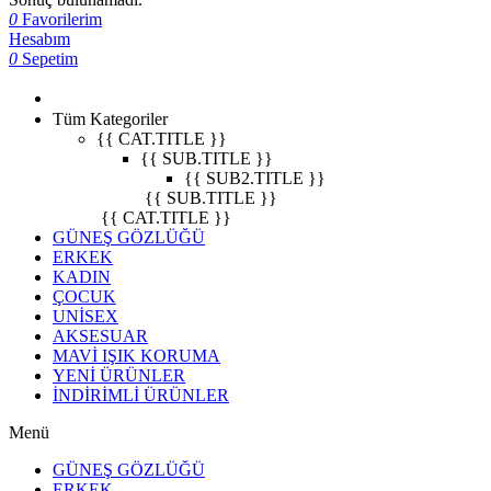
0
Favorilerim
Hesabım
0
Sepetim
Tüm Kategoriler
{{ CAT.TITLE }}
{{ SUB.TITLE }}
{{ SUB2.TITLE }}
{{ SUB.TITLE }}
{{ CAT.TITLE }}
GÜNEŞ GÖZLÜĞÜ
ERKEK
KADIN
ÇOCUK
UNİSEX
AKSESUAR
MAVİ IŞIK KORUMA
YENİ ÜRÜNLER
İNDİRİMLİ ÜRÜNLER
Menü
GÜNEŞ GÖZLÜĞÜ
ERKEK