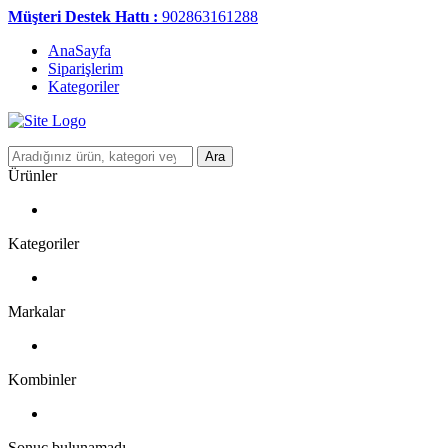
Müşteri Destek Hattı :
902863161288
AnaSayfa
Siparişlerim
Kategoriler
Ara
Ürünler
Kategoriler
Markalar
Kombinler
Sonuç bulunamadı.