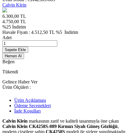
Calvin Klein
6.300,00
TL
4.750,00
TL
%
25
İndirim
Havale Fiyatı :
4.512,50
TL
%5
İndirim
Adet
Sepete Ekle
Hemen Al
Beğen
Tükendi
Gelince Haber Ver
Ürün Ölçüleri :
Ürün Açıklaması
Ödeme Seçenekleri
İade Koşulları
Calvin Klein
markasının zarif ve kaliteli tasarımıyla öne çıkan
Calvin Klein CK4258S-089 Kırmızı Siyah Güneş Gözlüğü
,
modern çizgilere sahip
CK4258S
modeli ile sizlere sunulmaktadır.