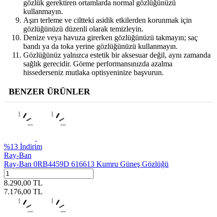
gözlük gerektiren ortamlarda normal gözlüğünüzü
kullanmayın.
Aşırı terleme ve ciltteki asidik etkilerden korunmak için
gözlüğünüzü düzenli olarak temizleyin.
Denize veya havuza girerken gözlüğünüzü takmayın; saç
bandı ya da toka yerine gözlüğünüzü kullanmayın.
Gözlüğünüz yalnızca estetik bir aksesuar değil, aynı zamanda
sağlık gerecidir. Görme performansınızda azalma
hissederseniz mutlaka optisyeninize başvurun.
BENZER ÜRÜNLER
%
13
İndirim
Ray-Ban
Ray-Ban 0RB4459D 616613 Kumru Güneş Gözlüğü
8.290,00
TL
7.176,00
TL