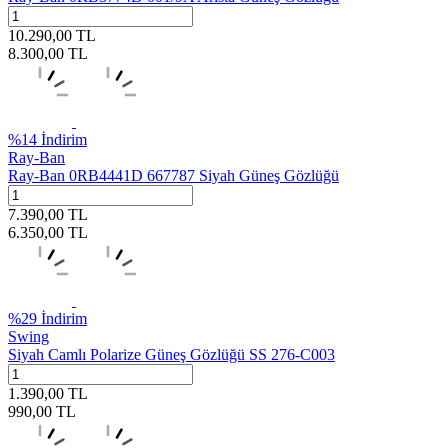
10.290,00
TL
8.300,00
TL
%
14
İndirim
Ray-Ban
Ray-Ban 0RB4441D 667787 Siyah Güneş Gözlüğü
7.390,00
TL
6.350,00
TL
%
29
İndirim
Swing
Siyah Camlı Polarize Güneş Gözlüğü SS 276-C003
1.390,00
TL
990,00
TL