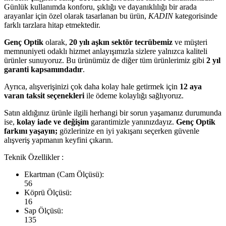
Günlük kullanımda konforu, şıklığı ve dayanıklılığı bir arada
arayanlar için özel olarak tasarlanan bu ürün,
KADIN
kategorisinde
farklı tarzlara hitap etmektedir.
Genç Optik
olarak,
20 yılı aşkın sektör tecrübemiz
ve müşteri
memnuniyeti odaklı hizmet anlayışımızla sizlere yalnızca kaliteli
ürünler sunuyoruz. Bu ürünümüz de diğer tüm ürünlerimiz gibi
2 yıl
garanti kapsamındadır
.
Ayrıca, alışverişinizi çok daha kolay hale getirmek için
12 aya
varan taksit seçenekleri
ile ödeme kolaylığı sağlıyoruz.
Satın aldığınız ürünle ilgili herhangi bir sorun yaşamanız durumunda
ise,
kolay iade ve değişim
garantimizle yanınızdayız.
Genç Optik
farkını yaşayın;
gözlerinize en iyi yakışanı seçerken güvenle
alışveriş yapmanın keyfini çıkarın.
Teknik Özellikler :
Ekartman (Cam Ölçüsü):
56
Köprü Ölçüsü:
16
Sap Ölçüsü:
135