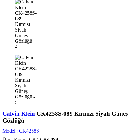
Calvin Klein
CK4258S-089 Kırmızı Siyah Güneş
Gözlüğü
Model :
CK4258S
Ürün Kodu :
CK4258S-089