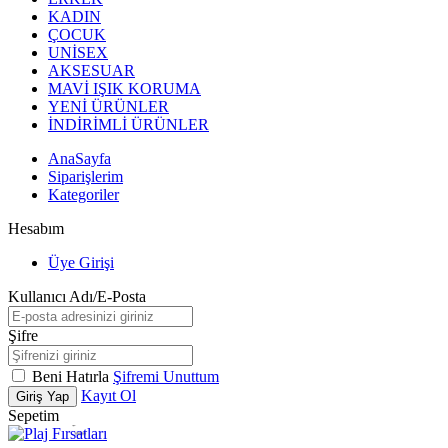
KADIN
ÇOCUK
UNİSEX
AKSESUAR
MAVİ IŞIK KORUMA
YENİ ÜRÜNLER
İNDİRİMLİ ÜRÜNLER
AnaSayfa
Siparişlerim
Kategoriler
Hesabım
Üye Girişi
Kullanıcı Adı/E-Posta
Şifre
Beni Hatırla
Şifremi Unuttum
Kayıt Ol
Giriş Yap
Sepetim