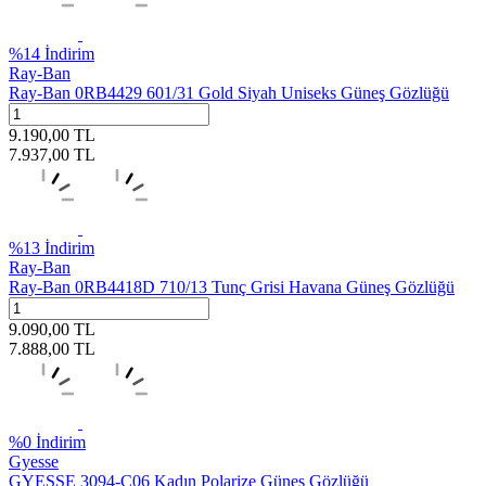
%
14
İndirim
Ray-Ban
Ray-Ban 0RB4429 601/31 Gold Siyah Uniseks Güneş Gözlüğü
9.190,00
TL
7.937,00
TL
%
13
İndirim
Ray-Ban
Ray-Ban 0RB4418D 710/13 Tunç Grisi Havana Güneş Gözlüğü
9.090,00
TL
7.888,00
TL
%
0
İndirim
Gyesse
GYESSE 3094-C06 Kadın Polarize Güneş Gözlüğü