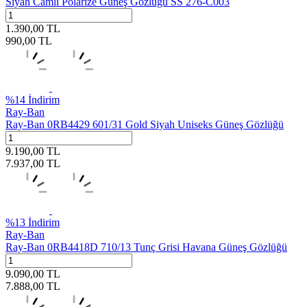
Siyah Camlı Polarize Güneş Gözlüğü SS 276-C003
1.390,00
TL
990,00
TL
%
14
İndirim
Ray-Ban
Ray-Ban 0RB4429 601/31 Gold Siyah Uniseks Güneş Gözlüğü
9.190,00
TL
7.937,00
TL
%
13
İndirim
Ray-Ban
Ray-Ban 0RB4418D 710/13 Tunç Grisi Havana Güneş Gözlüğü
9.090,00
TL
7.888,00
TL