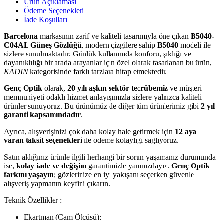
Ürün Açıklaması
Ödeme Seçenekleri
İade Koşulları
Barcelona
markasının zarif ve kaliteli tasarımıyla öne çıkan
B5040-
C04AL Güneş Gözlüğü
, modern çizgilere sahip
B5040
modeli ile
sizlere sunulmaktadır. Günlük kullanımda konforu, şıklığı ve
dayanıklılığı bir arada arayanlar için özel olarak tasarlanan bu ürün,
KADIN
kategorisinde farklı tarzlara hitap etmektedir.
Genç Optik
olarak,
20 yılı aşkın sektör tecrübemiz
ve müşteri
memnuniyeti odaklı hizmet anlayışımızla sizlere yalnızca kaliteli
ürünler sunuyoruz. Bu ürünümüz de diğer tüm ürünlerimiz gibi
2 yıl
garanti kapsamındadır
.
Ayrıca, alışverişinizi çok daha kolay hale getirmek için
12 aya
varan taksit seçenekleri
ile ödeme kolaylığı sağlıyoruz.
Satın aldığınız ürünle ilgili herhangi bir sorun yaşamanız durumunda
ise,
kolay iade ve değişim
garantimizle yanınızdayız.
Genç Optik
farkını yaşayın;
gözlerinize en iyi yakışanı seçerken güvenle
alışveriş yapmanın keyfini çıkarın.
Teknik Özellikler :
Ekartman (Cam Ölçüsü):