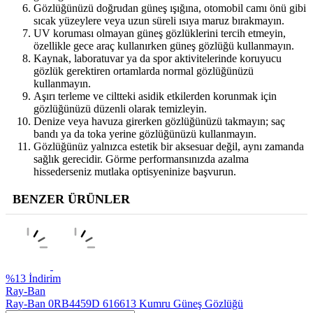
Gözlüğünüzü doğrudan güneş ışığına, otomobil camı önü gibi
sıcak yüzeylere veya uzun süreli ısıya maruz bırakmayın.
UV koruması olmayan güneş gözlüklerini tercih etmeyin,
özellikle gece araç kullanırken güneş gözlüğü kullanmayın.
Kaynak, laboratuvar ya da spor aktivitelerinde koruyucu
gözlük gerektiren ortamlarda normal gözlüğünüzü
kullanmayın.
Aşırı terleme ve ciltteki asidik etkilerden korunmak için
gözlüğünüzü düzenli olarak temizleyin.
Denize veya havuza girerken gözlüğünüzü takmayın; saç
bandı ya da toka yerine gözlüğünüzü kullanmayın.
Gözlüğünüz yalnızca estetik bir aksesuar değil, aynı zamanda
sağlık gerecidir. Görme performansınızda azalma
hissederseniz mutlaka optisyeninize başvurun.
BENZER ÜRÜNLER
%
13
İndirim
Ray-Ban
Ray-Ban 0RB4459D 616613 Kumru Güneş Gözlüğü