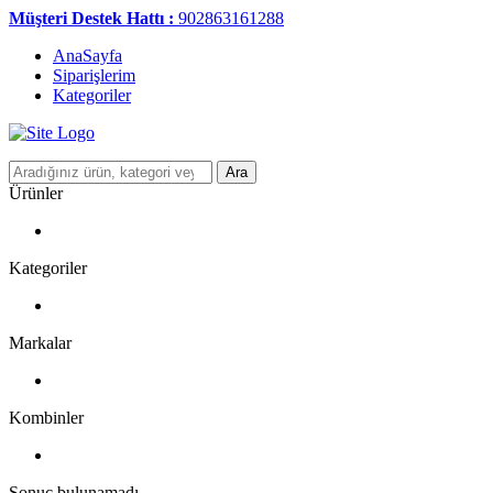
Müşteri Destek Hattı :
902863161288
AnaSayfa
Siparişlerim
Kategoriler
Ara
Ürünler
Kategoriler
Markalar
Kombinler
Sonuç bulunamadı.