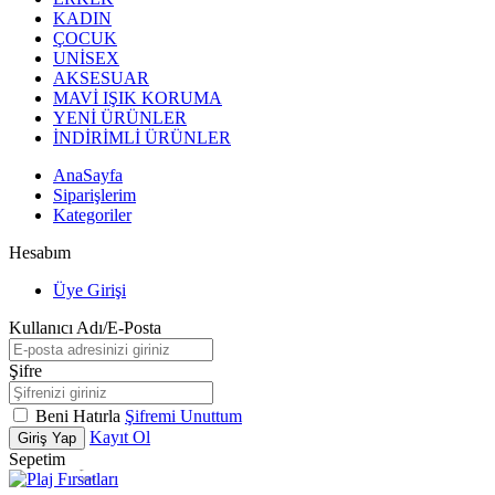
KADIN
ÇOCUK
UNİSEX
AKSESUAR
MAVİ IŞIK KORUMA
YENİ ÜRÜNLER
İNDİRİMLİ ÜRÜNLER
AnaSayfa
Siparişlerim
Kategoriler
Hesabım
Üye Girişi
Kullanıcı Adı/E-Posta
Şifre
Beni Hatırla
Şifremi Unuttum
Kayıt Ol
Giriş Yap
Sepetim