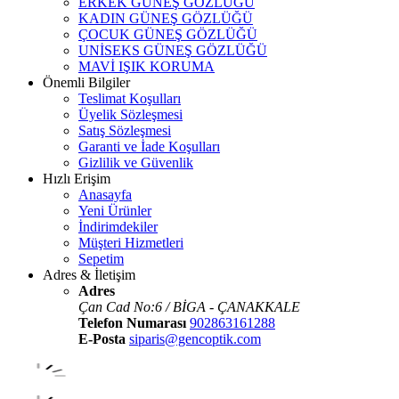
ERKEK GÜNEŞ GÖZLÜĞÜ
KADIN GÜNEŞ GÖZLÜĞÜ
ÇOCUK GÜNEŞ GÖZLÜĞÜ
UNİSEKS GÜNEŞ GÖZLÜĞÜ
MAVİ IŞIK KORUMA
Önemli Bilgiler
Teslimat Koşulları
Üyelik Sözleşmesi
Satış Sözleşmesi
Garanti ve İade Koşulları
Gizlilik ve Güvenlik
Hızlı Erişim
Anasayfa
Yeni Ürünler
İndirimdekiler
Müşteri Hizmetleri
Sepetim
Adres & İletişim
Adres
Çan Cad No:6 / BİGA - ÇANAKKALE
Telefon Numarası
902863161288
E-Posta
siparis@gencoptik.com