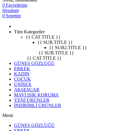
0
Favorilerim
Hesabım
0
Sepetim
Tüm Kategoriler
{{ CAT.TITLE }}
{{ SUB.TITLE }}
{{ SUB2.TITLE }}
{{ SUB.TITLE }}
{{ CAT.TITLE }}
GÜNEŞ GÖZLÜĞÜ
ERKEK
KADIN
ÇOCUK
UNİSEX
AKSESUAR
MAVİ IŞIK KORUMA
YENİ ÜRÜNLER
İNDİRİMLİ ÜRÜNLER
Menü
GÜNEŞ GÖZLÜĞÜ
ERKEK